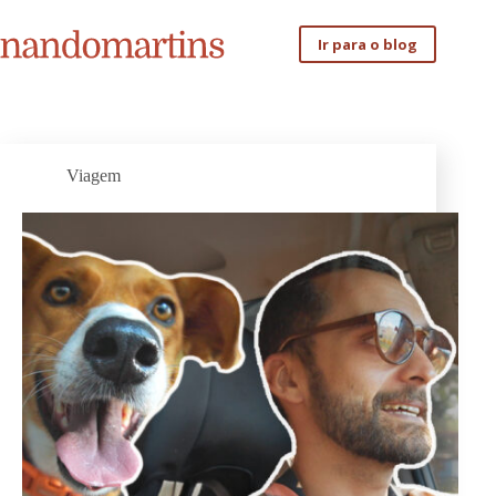
Pular
para
Ir para o blog
o
conteúdo
Viagem