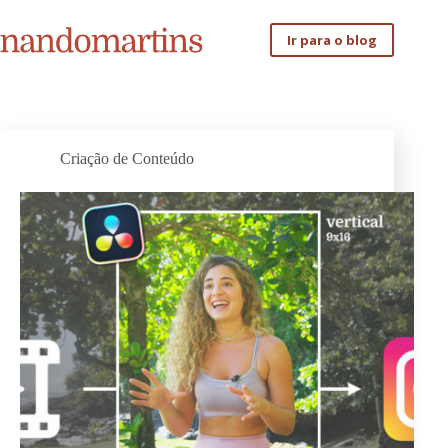
Pular
para
Ir para o blog
o
conteúdo
Criação de Conteúdo