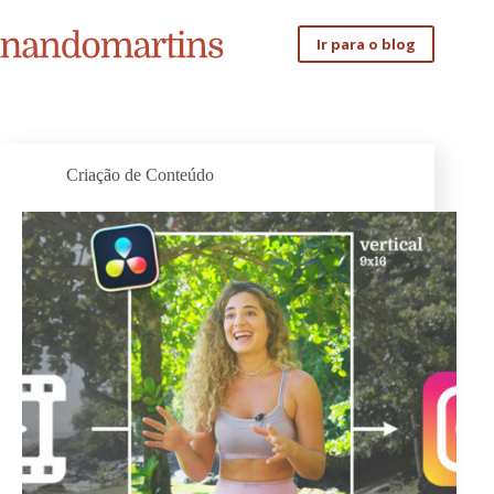
Pular
para
Ir para o blog
o
conteúdo
Criação de Conteúdo